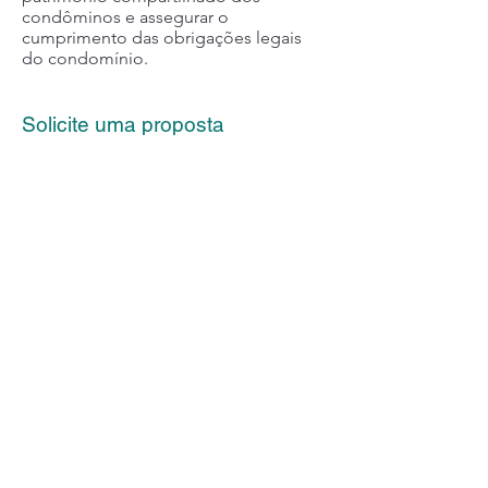
condôminos e assegurar o
cumprimento das obrigações legais
do condomínio.
Solicite uma proposta
Vamos preparar a melhor proposta de
acordo com seu perfil e preferências.
Solicite agora!
Voltar
R. Benedito Fernandes, 545 - Santo Amaro - São
Paulo/SP