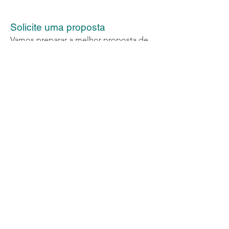
Solicite uma proposta
Vamos preparar a melhor proposta de
acordo com seu perfil e preferências.
Solicite agora!
Voltar
R. Benedito Fernandes, 545 - Santo Amaro - São
Paulo/SP
Telefone: 11 98297-5976 / 96307-1587