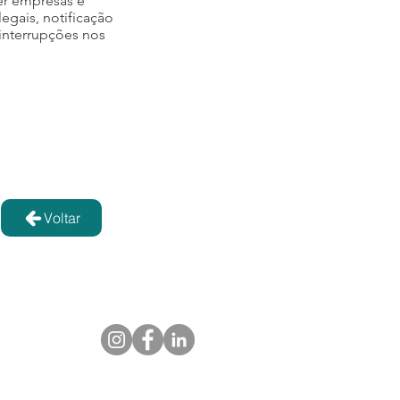
er empresas e
egais, notificação
 interrupções nos
Voltar