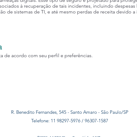
ameaças digitais. Esse tipo de seguro é projetado para proteg
sociados à recuperação de tais incidentes, incluindo despesas l
ação de sistemas de TI, e até mesmo perdas de receita devido a
a
 de acordo com seu perfil e preferências.
R. Benedito Fernandes, 545 - Santo Amaro - São Paulo/SP
Telefone: 11 98297-5976 / 96307-1587