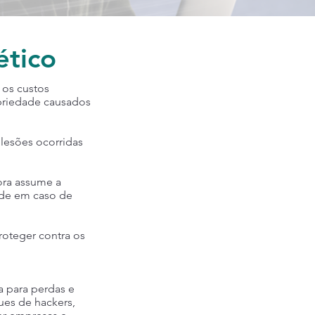
ético
 os custos
opriedade causados
 lesões ocorridas
ora assume a
ade em caso de
roteger contra os
a para perdas e
ues de hackers,