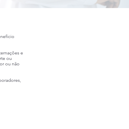
nefício
ternações e
rte ou
or ou não
aboradores,